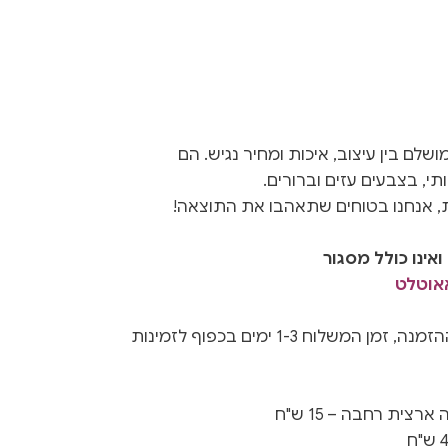
I הם שילוב מושלם בין עיצוב, איכות ומחיר נגיש. הם
תי, בצבעים עזים וברורים.
ת, אנחנו בטוחים שתאהבו את התוצאה!
אינו כולל מסגור
אאוטלט
נשלחים תוך 3-5 ימים ממועד ההזמנה, זמן המשלוח 1-3 ימים בכפוף לזמינות
צית רחבה – 15 ש"ח