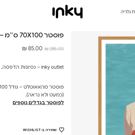
ת גלריה
פוסטר 70X100 ס״מ – Outlet.272
₪
85.00
₪
285.00
inky outlet – נסיונות הדפסה, גדלים לא סטנדרטיים ופגמים קלים
(כמעט ולא נראה).
לפוסטר בגדלים נוספים
שמירה ב-WISHLIST