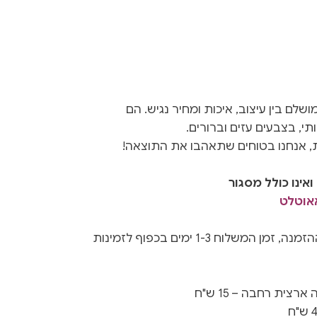
I הם שילוב מושלם בין עיצוב, איכות ומחיר נגיש. הם
תי, בצבעים עזים וברורים.
ת, אנחנו בטוחים שתאהבו את התוצאה!
אינו כולל מסגור
אאוטלט
נשלחים תוך 3-5 ימים ממועד ההזמנה, זמן המשלוח 1-3 ימים בכפוף לזמינות
צית רחבה – 15 ש"ח