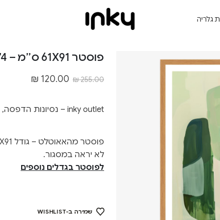
ת גלריה
פוסטר 61X91 ס״מ – Outlet.174
₪
120.00
₪
255.00
inky outlet – נסיונות הדפסה, גדלים לא סטנדרטיים ופגמים קלים
לא יראה במסגור.
לפוסטר בגדלים נוספים
שמירה ב-WISHLIST