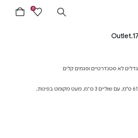
0
פוסטר מהאאוטלט – גודל 61X91 ס"מ, עם שוליים 3 ס״מ, מעט מקומט בפינות,