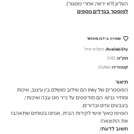
העליון (לא יראה אחרי מסגור).
לפוסטר בגדלים נוספים
שמירה ב-WISHLIST
Availability:
המלאי אזל
מק"ט:
O42
קטגוריה:
Outlet
תיאור
הפוסטרים של Inky הם שילוב מושלם בין עיצוב, איכות
ומחיר נגיש. הם מודפסים על נייר מט עבה ואיכותי,
בצבעים עזים וברורים.
הוסיפו טאץ' אישי לקירות הבית, אנחנו בטוחים שתאהבו
את התוצאה!
חשוב לדעת: