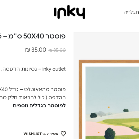
ת גלריה
פוסטר 50X40 ס״מ – Outlet.506
₪
35.00
₪
85.00
inky outlet – נסיונות הדפסה, גדלים לא סטנדרטיים ופגמים קלים
ההדפס (יכול להראות חלק מה
לפוסטר בגדלים נוספים
שמירה ב-WISHLIST