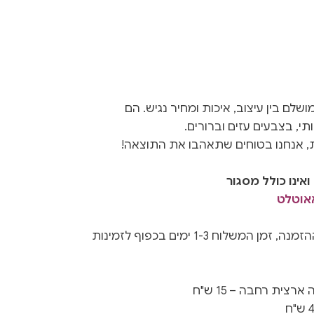
I הם שילוב מושלם בין עיצוב, איכות ומחיר נגיש. הם
תי, בצבעים עזים וברורים.
ת, אנחנו בטוחים שתאהבו את התוצאה!
אינו כולל מסגור
אאוטלט
נשלחים תוך 3-5 ימים ממועד ההזמנה, זמן המשלוח 1-3 ימים בכפוף לזמינות
צית רחבה – 15 ש"ח