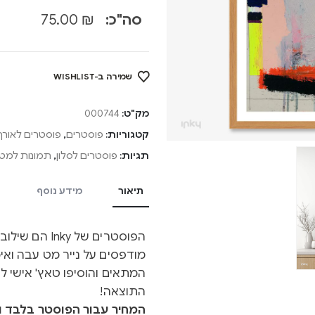
סה"כ:
₪
75.00
שמירה ב-WISHLIST
מק"ט:
000744
קטגוריות:
פוסטרים
,
פוסטרים לאורך
תגיות:
פוסטרים לסלון
,
תמונות למטב
תיאור
מידע נוסף
הפוסטרים של y
מודפסים על נייר מט עבה ואיכ
המתאים והוסיפו טאץ' אישי ל
התוצאה!
המחיר עבור הפוסטר בלבד ול