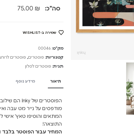
סה"כ:
₪
75.00
שמירה ב-WISHLIST
מק"ט:
00046
קטגוריות:
פוסטרים
,
פוסטרים לרוחב
תגית:
פוסטרים לסלון
תיאור
מידע נוסף
הפוסטרים של y
מודפסים על נייר מט עבה ואיכ
המתאים והוסיפו טאץ' אישי ל
התוצאה!
המחיר עבור הפוסטר בלבד ול