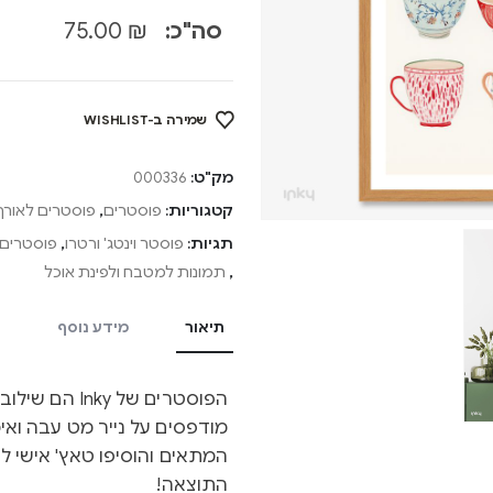
סה"כ:
₪
75.00
שמירה ב-WISHLIST
מק"ט:
000336
קטגוריות:
פוסטרים
,
פוסטרים לאורך
תגיות:
פוסטר וינטג' ורטרו
,
פוסטרים 
,
תמונות למטבח ולפינת אוכל
תיאור
מידע נוסף
הפוסטרים של y
מודפסים על נייר מט עבה ואיכ
המתאים והוסיפו טאץ' אישי ל
התוצאה!