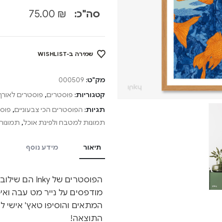
סה"כ:
₪
75.00
שמירה ב-WISHLIST
מק"ט:
000509
קטגוריות:
פוסטרים
,
פוסטרים לאורך
תגיות:
הפוסטרים הכי צבעוניים
,
פוסט
תמונות למטבח ולפינת אוכל
,
תמונות 
תיאור
מידע נוסף
הפוסטרים של y
מודפסים על נייר מט עבה ואיכ
המתאים והוסיפו טאץ' אישי ל
התוצאה!