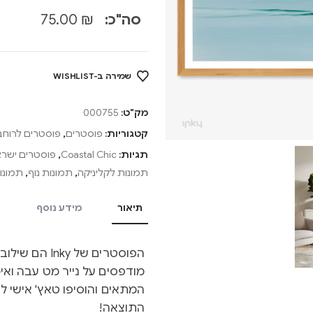
סה"כ:
₪
75.00
שמירה ב-WISHLIST
מק"ט:
000755
קטגוריות:
פוסטרים
,
פוסטרים לרוחב
תגיות:
Coastal Chic
,
פוסטרים ישרא
תמונות לקליניקה
,
תמונות נוף
,
תמונות
תיאור
מידע נוסף
הפוסטרים של y
מודפסים על נייר מט עבה ואיכ
המתאים והוסיפו טאץ' אישי ל
התוצאה!