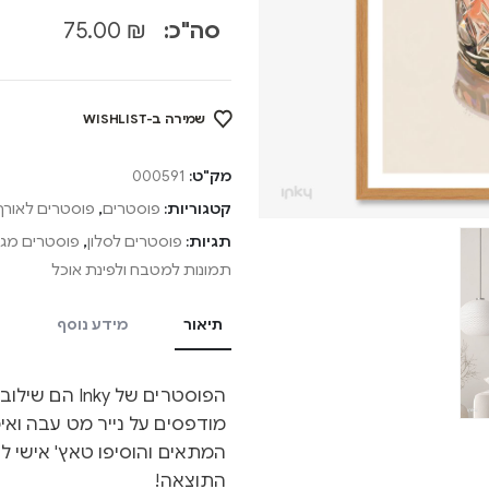
סה"כ:
₪
75.00
שמירה ב-WISHLIST
מק"ט:
000591
קטגוריות:
פוסטרים
,
פוסטרים לאורך
תגיות:
פוסטרים לסלון
,
פוסטרים מגנ
תמונות למטבח ולפינת אוכל
תיאור
מידע נוסף
הפוסטרים של y
מודפסים על נייר מט עבה ואיכ
המתאים והוסיפו טאץ' אישי ל
התוצאה!