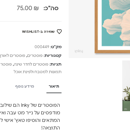
סה"כ:
₪
75.00
שמירה ב-WISHLIST
מק"ט:
000449
קטגוריות:
פוסטרים
,
פוסטרים לאורך
תגיות:
פוסטרים לחדר שינה
,
פוסטרים
תמונות למטבח ולפינת אוכל
תיאור
מידע נוסף
הפוסטרים של y
מודפסים על נייר מט עבה ואיכ
המתאים והוסיפו טאץ' אישי ל
התוצאה!