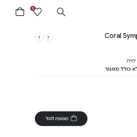
0
מית
א כולל מסגור
הוספה לסל