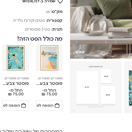
שמירה ב-WISHLIST
מק"ט:
s6
קטגוריה:
סטים וקירות גלריה
תגית:
סט 3 פוסטרים
מה כולל הסט הזה?
פוסטרים
,
פוסטרים לאורך
פוסטרים
,
פוסטרים לאורך
פוסטר צבעוני – Painted Coast
פוסטר צבעוני – Sea Swimmer
החל מ-
החל מ-
₪
75.00
₪
75.00
הוספה לסל
הוספה לסל
הפוסטרים של nky